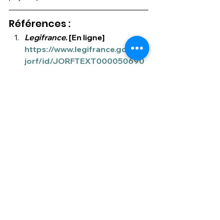
Références :
Legifrance. 
[En ligne] 
https://www.legifrance.gouv.fr/
jorf/id/JORFTEXT000050690
831
.
Adresse du cabinet
Dr. Yahyaoui Mohammed
Centre Médical de la Marquette
7 rue de la marquette
31700 Beauzelle
Domaines d'interventions
Accident de la route