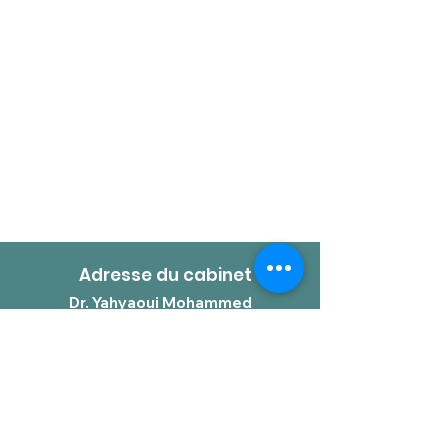
Adresse du cabinet
Dr. Yahyaoui Mohammed
Centre Médical de la Marquette
7 rue de la marquette
31700 Beauzelle
Domaines d'interventions