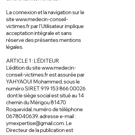
La connexion et la navigation sur le
site
www.medecin-conseil-
victimes.fr
par l’Utilisateur implique
acceptation intégrale et sans
réserve des présentes mentions
légales.
ARTICLE 1 : L’ÉDITEUR
L’édition du site
www.medecin-
conseil-victimes.fr
est assurée par
YAHYAOUI Mohammed, sous le
numéro SIRET
919 153 866 00026
dont le siège social est situé au 14
chemin du Mérigou 81470
Roquevidal, numéro de téléphone
0678040639
, adresse e-mail :
ymexpertise@gmail.com
. Le
Directeur de la publication est