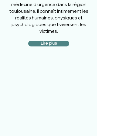
médecine d’urgence dans la région
toulousaine, il connaît intimement les
réalités humaines, physiques et
psychologiques que traversent les
victimes.
Lire plus
Défense
Accompagnement
stratégique face aux
médecins d’assurance et lors
des expertises pour garantir